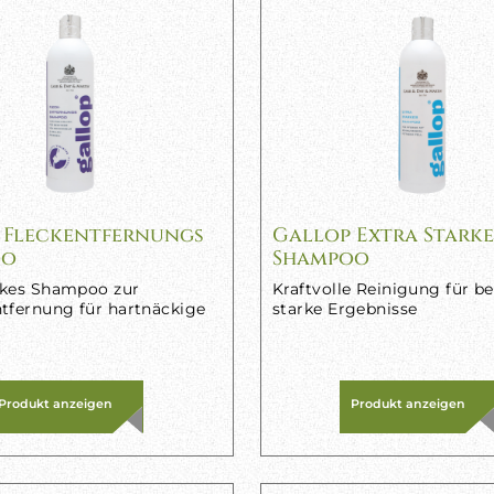
 Fleckentfernungs
Gallop Extra Starke
oo
Shampoo
rkes Shampoo zur
Kraftvolle Reinigung für b
tfernung für hartnäckige
starke Ergebnisse
Produkt anzeigen
Produkt anzeigen