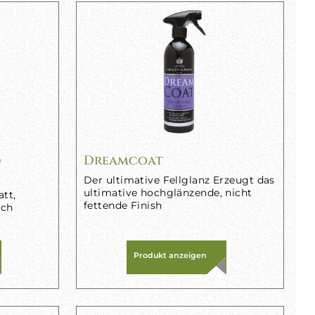
d
Dreamcoat
Der ultimative Fellglanz Erzeugt das
ultimative hochglänzende, nicht
tt,
fettende Finish
ich
Produkt anzeigen