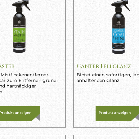
aster
Canter Fellglanz
 Mistfleckenentferner,
Bietet einen sofortigen, la
bar zum Entfernen grüner
anhaltenden Glanz
nd hartnäckiger
en.
Produkt anzeigen
Produkt anzeigen