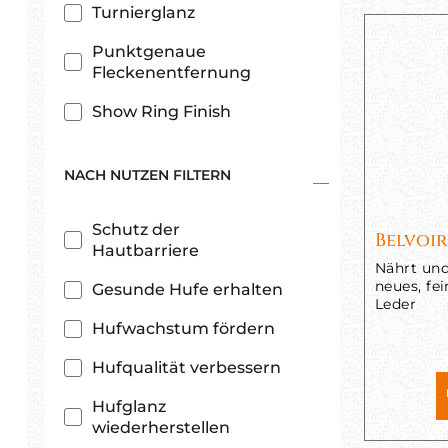
Turnierglanz
Punktgenaue
Fleckenentfernung
Show Ring Finish
NACH NUTZEN FILTERN
Schutz der
Belvoi
Hautbarriere
Nährt und 
neues, fe
Gesunde Hufe erhalten
Leder
Hufwachstum fördern
Hufqualität verbessern
Hufglanz
wiederherstellen