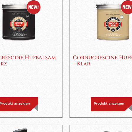
rescine Hufbalsam
Cornucrescine Huf
arz
– Klar
Produkt anzeigen
Produkt anzeigen