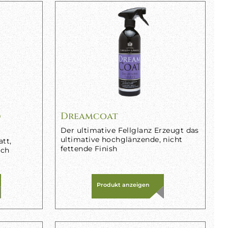
d
Dreamcoat
Der ultimative Fellglanz Erzeugt das
ultimative hochglänzende, nicht
tt,
fettende Finish
ich
Produkt anzeigen