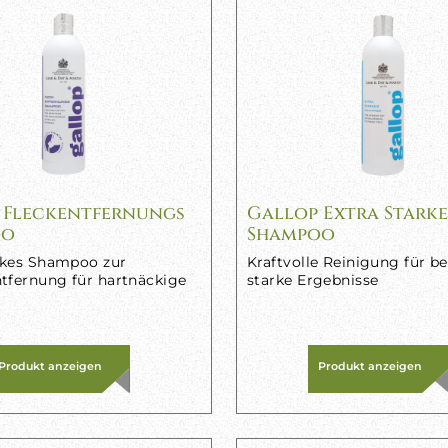
 Fleckentfernungs
Gallop Extra Starke
oo
Shampoo
rkes Shampoo zur
Kraftvolle Reinigung für b
tfernung für hartnäckige
starke Ergebnisse
Produkt anzeigen
Produkt anzeigen