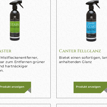
aster
Canter Fellglanz
 Mistfleckenentferner,
Bietet einen sofortigen, la
bar zum Entfernen grüner
anhaltenden Glanz
nd hartnäckiger
en.
Produkt anzeigen
Produkt anzeigen