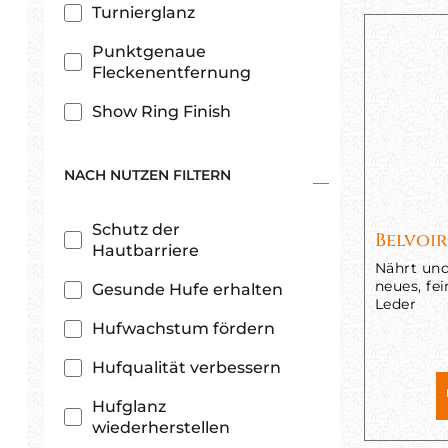
Turnierglanz
Punktgenaue
Fleckenentfernung
Show Ring Finish
NACH NUTZEN FILTERN
Schutz der
Belvoi
Hautbarriere
Nährt und 
neues, fe
Gesunde Hufe erhalten
Leder
Hufwachstum fördern
Hufqualität verbessern
Hufglanz
wiederherstellen