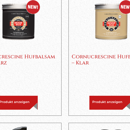
rescine Hufbalsam
Cornucrescine Huf
arz
– Klar
Produkt anzeigen
Produkt anzeigen