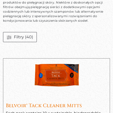
produktów do pielęgnacji skóry. Niektóre z doskonałych opcji
filtrów obejmują pielęgnację sierści z dodatkowymi opcjami
codziennych lub intensywnych szamponów lub alternatywnie
pielęgnację skóry z spersonalizowanymi rozwiązaniami do
kondycjonowania lub czyszczenia skórzanych siodeł.
Filtry
(40)
Belvoir® Tack Cleaner Mitts
Each pack contains 10 x sustainable, biodegradable