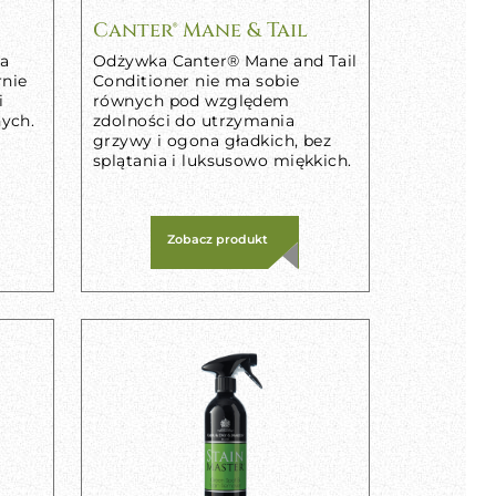
Canter® Mane & Tail
la
Odżywka Canter® Mane and Tail
rnie
Conditioner nie ma sobie
i
równych pod względem
ych.
zdolności do utrzymania
grzywy i ogona gładkich, bez
splątania i luksusowo miękkich.
Zobacz produkt