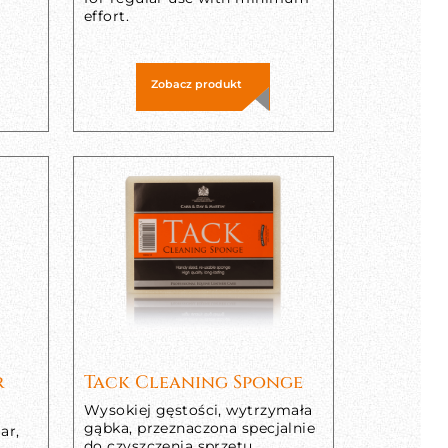
effort.
Zobacz produkt
r
Tack Cleaning Sponge
Wysokiej gęstości, wytrzymała
gąbka, przeznaczona specjalnie
ar,
do czyszczenia sprzętu