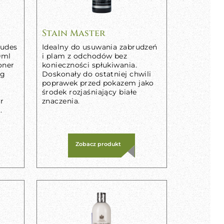
Stain Master
ludes
Idealny do usuwania zabrudzeń
0ml
i plam z odchodów bez
oner
konieczności spłukiwania.
ng
Doskonały do ostatniej chwili
poprawek przed pokazem jako
środek rozjaśniający białe
ur
znaczenia.
.
Zobacz produkt