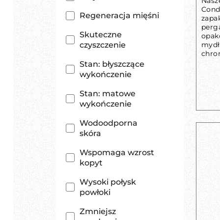
Nasz
Condi
Regeneracja mięśni
zapa
perg
Skuteczne
opak
czyszczenie
mydł
chron
Stan: błyszczące
wykończenie
Stan: matowe
wykończenie
Wodoodporna
skóra
Wspomaga wzrost
kopyt
Wysoki połysk
powłoki
Zmniejsz