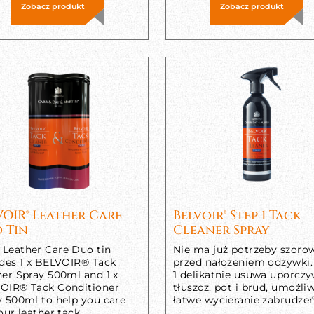
Zobacz produkt
Zobacz produkt
VOIR® Leather Care
Belvoir® Step 1 Tack
 Tin
Cleaner Spray
Leather Care Duo tin
Nie ma już potrzeby szoro
udes 1 x BELVOIR® Tack
przed nałożeniem odżywki.
ner Spray 500ml and 1 x
1 delikatnie usuwa uporcz
OIR® Tack Conditioner
tłuszcz, pot i brud, umożli
y 500ml to help you care
łatwe wycieranie zabrudzeń
our leather tack.