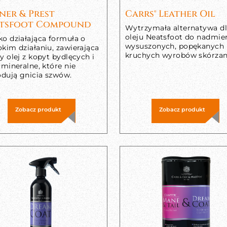
ner & Prest
Carrs® Leather Oil
tsfoot Compound
Wytrzymała alternatywa d
oleju Neatsfoot do nadmie
ko działająca formuła o
wysuszonych, popękanych 
kim działaniu, zawierająca
kruchych wyrobów skórzan
y olej z kopyt bydlęcych i
 mineralne, które nie
dują gnicia szwów.
Zobacz produkt
Zobacz produkt