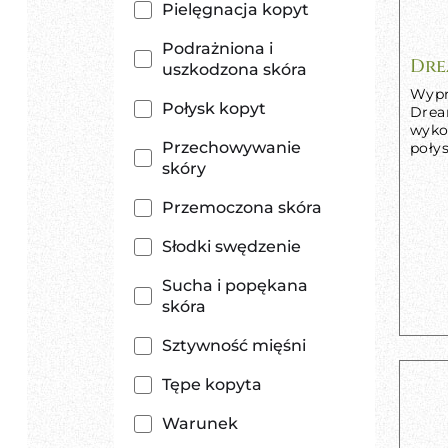
Pielęgnacja kopyt
Podrażniona i
Dre
uszkodzona skóra
Wypr
Połysk kopyt
Drea
wyko
Przechowywanie
połys
skóry
Przemoczona skóra
Słodki swędzenie
Sucha i popękana
skóra
Sztywność mięśni
Tępe kopyta
Warunek