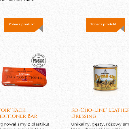
Zobacz produkt
Zobacz produkt
voir® Tack
Ko-Cho-Line® Leathe
ditioner Bar
Dressing
ygnowaliśmy z plastiku!
Unikalny, gęsty, różowy sm