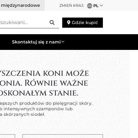
i międzynarodowe
ZMIEŃ KRAJ:
PL
szukiwani
Gdzie kupić
Skontaktuj się z nami
yszczenia koni może
onia. Równie ważne
oskonałym stanie.
lepszych produktów do pielęgnacji skóry.
 lub intensywnych szamponów lub
 skórzanych siodeł.