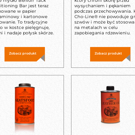
e mydło Belvoir Tack
który chroni skórę przed
tioning Bar jest teraz
wysychaniem i pękaniem
kowane w papier
podczas przechowywania. 
aminowy i kartonowe
Cho-Line® nie powoduje gn
owanie. To tradycyjne
szwów i może być stosowa
o w kostce pielęgnuje,
na metalach w celu
i i nadaje połysk skórze.
zapobiegania rdzewieniu.
Zobacz produkt
Zobacz produkt