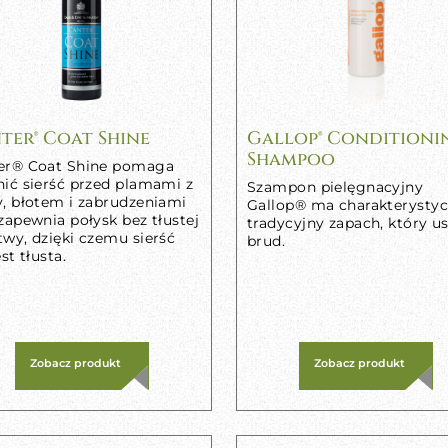
ter® Coat Shine
Gallop® Conditioni
Shampoo
er® Coat Shine pomaga
nić sierść przed plamami z
Szampon pielęgnacyjny
y, błotem i zabrudzeniami
Gallop® ma charakterystyc
zapewnia połysk bez tłustej
tradycyjny zapach, który 
twy, dzięki czemu sierść
brud.
est tłusta.
Zobacz produkt
Zobacz produkt