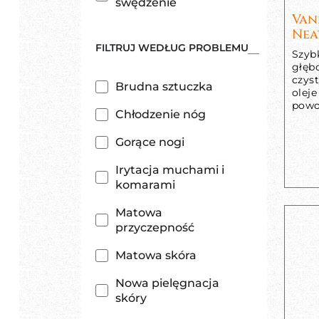
swędzenie
Van
Nea
FILTRUJ WEDŁUG PROBLEMU
Szyb
głębo
czyst
Brudna sztuczka
oleje
powo
Chłodzenie nóg
Gorące nogi
Irytacja muchami i
komarami
Matowa
przyczepność
Matowa skóra
Nowa pielęgnacja
skóry