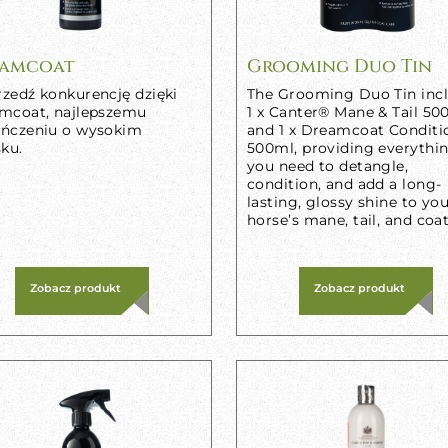
amcoat
Grooming Duo Tin
zedź konkurencję dzięki
The Grooming Duo Tin inc
mcoat, najlepszemu
1 x Canter® Mane & Tail 50
ńczeniu o wysokim
and 1 x Dreamcoat Conditi
ku.
500ml, providing everythi
you need to detangle,
condition, and add a long-
lasting, glossy shine to yo
horse’s mane, tail, and coat
Zobacz produkt
Zobacz produkt