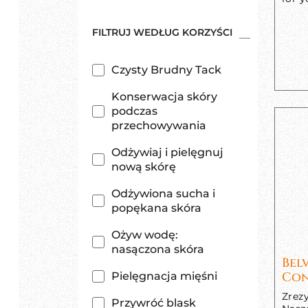
FILTRUJ WEDŁUG KORZYŚCI
Czysty Brudny Tack
Konserwacja skóry
podczas
przechowywania
Odżywiaj i pielęgnuj
nową skórę
Odżywiona sucha i
popękana skóra
Ożyw wodę:
nasączona skóra
Bel
Con
Pielęgnacja mięśni
Zrez
Przywróć blask