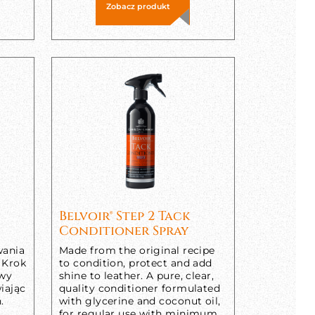
Zobacz produkt
Belvoir® Step 2 Tack
Conditioner Spray
wania
Made from the original recipe
 Krok
to condition, protect and add
ywy
shine to leather. A pure, clear,
wiając
quality conditioner formulated
.
with glycerine and coconut oil,
for regular use with minimum