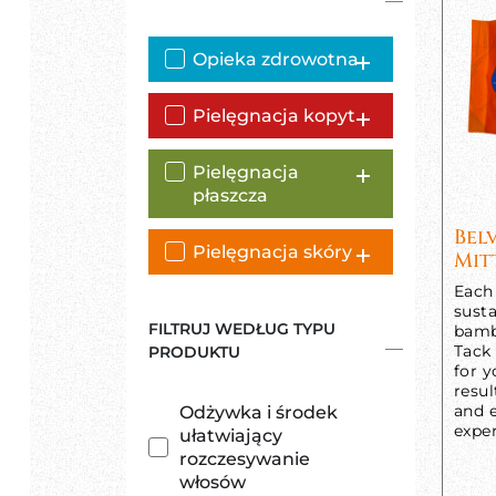
Opieka zdrowotna
Pielęgnacja kopyt
Pielęgnacja
płaszcza
Bel
Pielęgnacja skóry
Mit
Each 
susta
FILTRUJ WEDŁUG TYPU
bamb
Tack
PRODUKTU
for y
resul
and e
Odżywka i środek
exper
ułatwiający
rozczesywanie
włosów