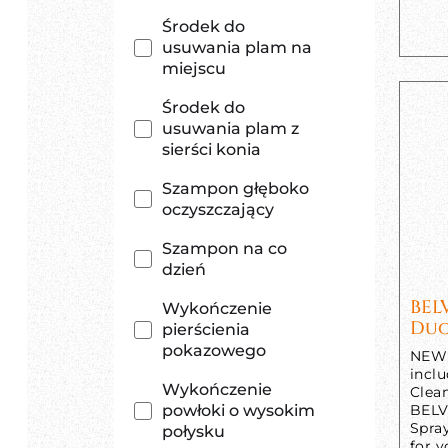
Środek do
usuwania plam na
miejscu
Środek do
usuwania plam z
sierści konia
Szampon głęboko
oczyszczający
Szampon na co
dzień
BEL
Wykończenie
Duo
pierścienia
pokazowego
NEW 
incl
Wykończenie
Clea
powłoki o wysokim
BELV
Spra
połysku
for y