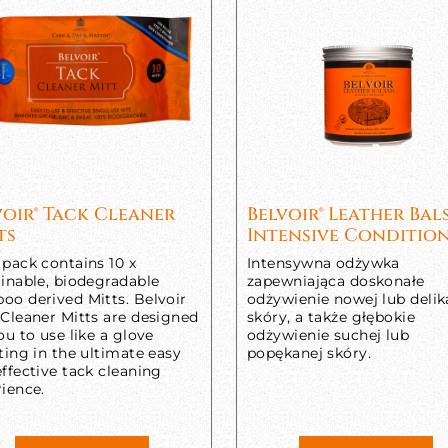
voir® Tack Cleaner
Belvoir® Leather Ba
ts
Intensive Conditio
pack contains 10 x
Intensywna odżywka
inable, biodegradable
zapewniająca doskonałe
oo derived Mitts. Belvoir
odżywienie nowej lub delik
 Cleaner Mitts are designed
skóry, a także głębokie
ou to use like a glove
odżywienie suchej lub
ting in the ultimate easy
popękanej skóry.
ffective tack cleaning
ience.