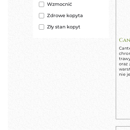
Wzmocnić
Zdrowe kopyta
Zły stan kopyt
Can
Cant
chro
traw
oraz 
wars
nie j