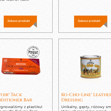
Zobacz produkt
Zobacz produkt
voir® Tack
Ko-Cho-Line® Leathe
ditioner Bar
Dressing
ygnowaliśmy z plastiku!
Unikalny, gęsty, różowy sm