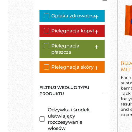
Opieka zdrowotna
Pielęgnacja kopyt
Pielęgnacja
płaszcza
Bel
Pielęgnacja skóry
Mit
Each 
susta
FILTRUJ WEDŁUG TYPU
bamb
Tack
PRODUKTU
for y
resul
and e
Odżywka i środek
exper
ułatwiający
rozczesywanie
włosów