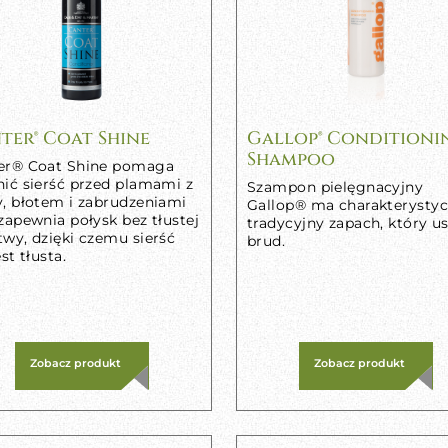
ter® Coat Shine
Gallop® Conditioni
Shampoo
er® Coat Shine pomaga
nić sierść przed plamami z
Szampon pielęgnacyjny
y, błotem i zabrudzeniami
Gallop® ma charakterystyc
zapewnia połysk bez tłustej
tradycyjny zapach, który 
twy, dzięki czemu sierść
brud.
est tłusta.
Zobacz produkt
Zobacz produkt