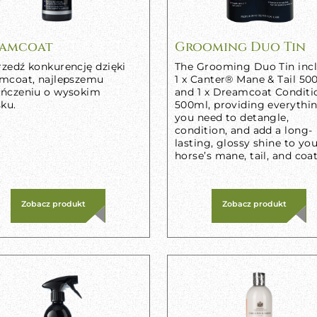
amcoat
Grooming Duo Tin
zedź konkurencję dzięki
The Grooming Duo Tin inc
mcoat, najlepszemu
1 x Canter® Mane & Tail 50
ńczeniu o wysokim
and 1 x Dreamcoat Conditi
ku.
500ml, providing everythi
you need to detangle,
condition, and add a long-
lasting, glossy shine to yo
horse’s mane, tail, and coat
Zobacz produkt
Zobacz produkt