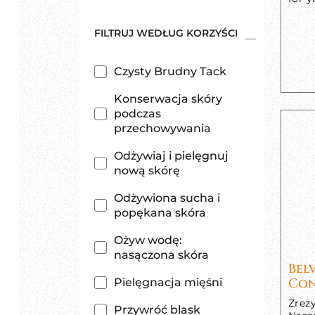
FILTRUJ WEDŁUG KORZYŚCI
Czysty Brudny Tack
Konserwacja skóry
podczas
przechowywania
Odżywiaj i pielęgnuj
nową skórę
Odżywiona sucha i
popękana skóra
Ożyw wodę:
nasączona skóra
Bel
Con
Pielęgnacja mięśni
Zrez
Przywróć blask