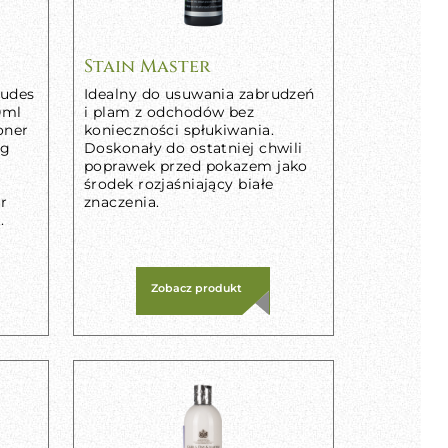
Stain Master
ludes
Idealny do usuwania zabrudzeń
0ml
i plam z odchodów bez
oner
konieczności spłukiwania.
ng
Doskonały do ostatniej chwili
poprawek przed pokazem jako
środek rozjaśniający białe
ur
znaczenia.
.
Zobacz produkt