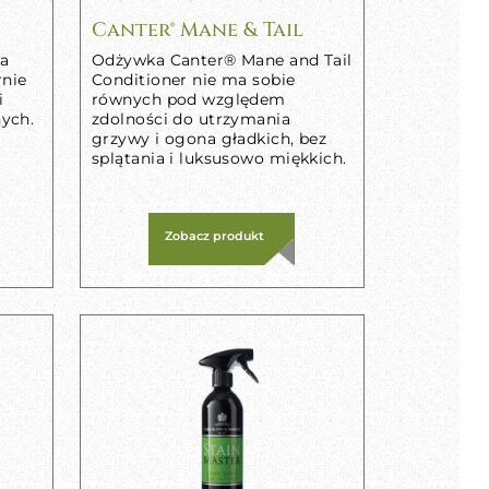
Canter® Mane & Tail
la
Odżywka Canter® Mane and Tail
rnie
Conditioner nie ma sobie
i
równych pod względem
ych.
zdolności do utrzymania
grzywy i ogona gładkich, bez
splątania i luksusowo miękkich.
Zobacz produkt