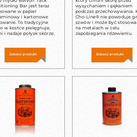
e mydło Belvoir Tack
który chroni skórę przed
tioning Bar jest teraz
wysychaniem i pękaniem
kowane w papier
podczas przechowywania. 
aminowy i kartonowe
Cho-Line® nie powoduje gn
owanie. To tradycyjne
szwów i może być stosowa
o w kostce pielęgnuje,
na metalach w celu
i i nadaje połysk skórze.
zapobiegania rdzewieniu.
Zobacz produkt
Zobacz produkt