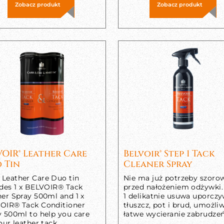
Zobacz produkt
Zobacz produkt
VOIR® Leather Care
Belvoir® Step 1 Tack
 Tin
Cleaner Spray
Leather Care Duo tin
Nie ma już potrzeby szoro
udes 1 x BELVOIR® Tack
przed nałożeniem odżywki.
ner Spray 500ml and 1 x
1 delikatnie usuwa uporcz
OIR® Tack Conditioner
tłuszcz, pot i brud, umożli
y 500ml to help you care
łatwe wycieranie zabrudzeń
our leather tack.