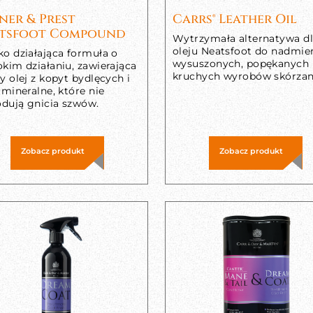
ner & Prest
Carrs® Leather Oil
tsfoot Compound
Wytrzymała alternatywa d
oleju Neatsfoot do nadmie
ko działająca formuła o
wysuszonych, popękanych 
kim działaniu, zawierająca
kruchych wyrobów skórzan
y olej z kopyt bydlęcych i
 mineralne, które nie
dują gnicia szwów.
Zobacz produkt
Zobacz produkt