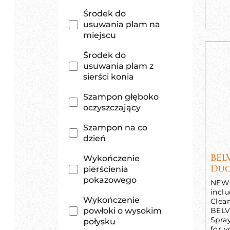
Środek do
usuwania plam na
miejscu
Środek do
usuwania plam z
sierści konia
Szampon głęboko
oczyszczający
Szampon na co
dzień
BEL
Wykończenie
Duo
pierścienia
pokazowego
NEW 
incl
Wykończenie
Clea
powłoki o wysokim
BELV
Spra
połysku
for y