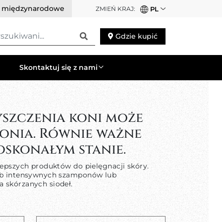
i międzynarodowe
ZMIEŃ KRAJ:
PL
szukiwani
Gdzie kupić
Skontaktuj się z nami
yszczenia koni może
onia. Równie ważne
oskonałym stanie.
lepszych produktów do pielęgnacji skóry.
 lub intensywnych szamponów lub
 skórzanych siodeł.