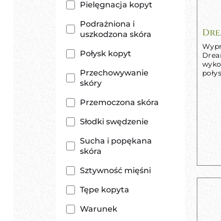
Pielęgnacja kopyt
Podrażniona i
Dre
uszkodzona skóra
Wypr
Połysk kopyt
Drea
wyko
Przechowywanie
połys
skóry
Przemoczona skóra
Słodki swędzenie
Sucha i popękana
skóra
Sztywność mięśni
Tępe kopyta
Warunek