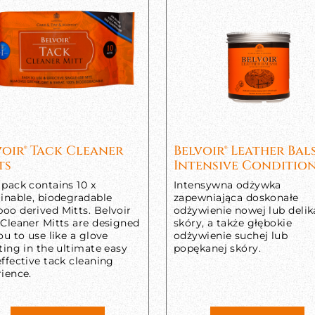
voir® Tack Cleaner
Belvoir® Leather Ba
ts
Intensive Conditio
pack contains 10 x
Intensywna odżywka
inable, biodegradable
zapewniająca doskonałe
oo derived Mitts. Belvoir
odżywienie nowej lub delik
 Cleaner Mitts are designed
skóry, a także głębokie
ou to use like a glove
odżywienie suchej lub
ting in the ultimate easy
popękanej skóry.
ffective tack cleaning
ience.