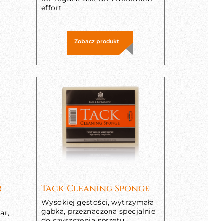
effort.
Zobacz produkt
r
Tack Cleaning Sponge
Wysokiej gęstości, wytrzymała
gąbka, przeznaczona specjalnie
ar,
do czyszczenia sprzętu