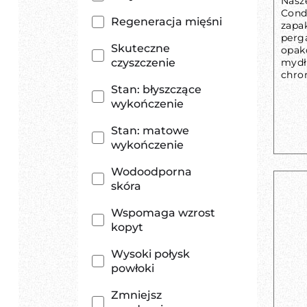
Nasz
Condi
Regeneracja mięśni
zapa
perg
Skuteczne
opak
czyszczenie
mydł
chron
Stan: błyszczące
wykończenie
Stan: matowe
wykończenie
Wodoodporna
skóra
Wspomaga wzrost
kopyt
Wysoki połysk
powłoki
Zmniejsz