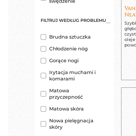
swędzenie
Van
Nea
FILTRUJ WEDŁUG PROBLEMU
Szyb
głębo
czyst
Brudna sztuczka
oleje
powo
Chłodzenie nóg
Gorące nogi
Irytacja muchami i
komarami
Matowa
przyczepność
Matowa skóra
Nowa pielęgnacja
skóry