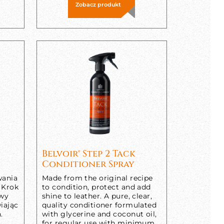
Zobacz produkt
Belvoir® Step 2 Tack
Conditioner Spray
wania
Made from the original recipe
 Krok
to condition, protect and add
ywy
shine to leather. A pure, clear,
wiając
quality conditioner formulated
.
with glycerine and coconut oil,
for regular use with minimum