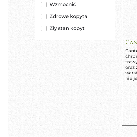
Wzmocnić
Zdrowe kopyta
Zły stan kopyt
Can
Cant
chro
traw
oraz 
wars
nie j