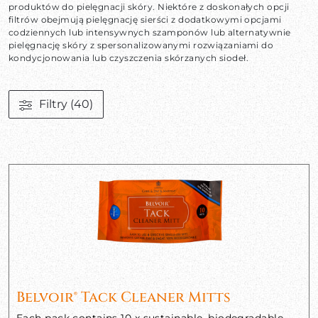
produktów do pielęgnacji skóry. Niektóre z doskonałych opcji
filtrów obejmują pielęgnację sierści z dodatkowymi opcjami
codziennych lub intensywnych szamponów lub alternatywnie
pielęgnację skóry z spersonalizowanymi rozwiązaniami do
kondycjonowania lub czyszczenia skórzanych siodeł.
Filtry
(40)
Belvoir® Tack Cleaner Mitts
Each pack contains 10 x sustainable, biodegradable