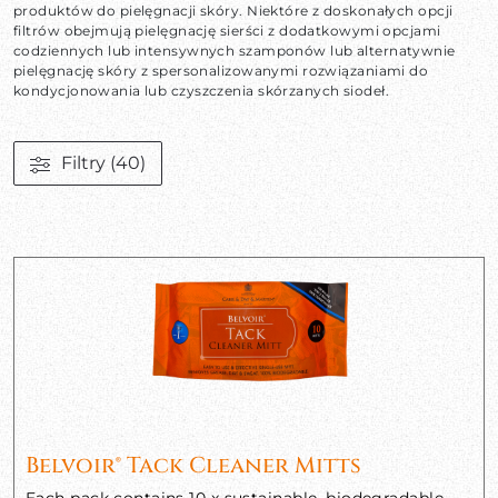
produktów do pielęgnacji skóry. Niektóre z doskonałych opcji
filtrów obejmują pielęgnację sierści z dodatkowymi opcjami
codziennych lub intensywnych szamponów lub alternatywnie
pielęgnację skóry z spersonalizowanymi rozwiązaniami do
kondycjonowania lub czyszczenia skórzanych siodeł.
Filtry
(40)
Belvoir® Tack Cleaner Mitts
Each pack contains 10 x sustainable, biodegradable