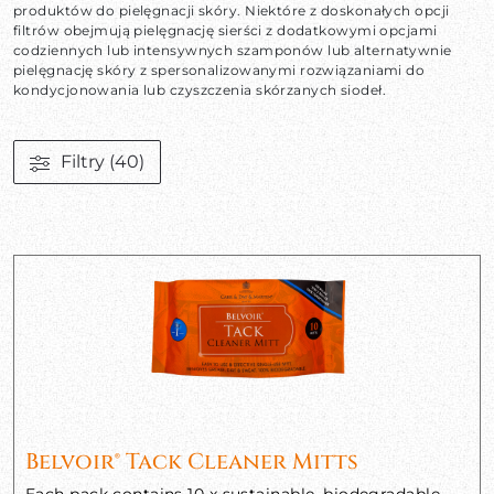
produktów do pielęgnacji skóry. Niektóre z doskonałych opcji
filtrów obejmują pielęgnację sierści z dodatkowymi opcjami
codziennych lub intensywnych szamponów lub alternatywnie
pielęgnację skóry z spersonalizowanymi rozwiązaniami do
kondycjonowania lub czyszczenia skórzanych siodeł.
Filtry
(40)
Belvoir® Tack Cleaner Mitts
Each pack contains 10 x sustainable, biodegradable