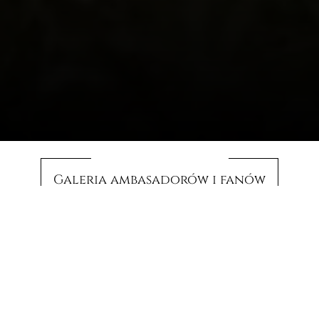
Galeria ambasadorów i fanów
Carr Day Martin ceni opinie naszych ambasadorów i fanów,
którzy dzielą się pozytywnymi doświadczeniami z używania
naszych produktów podczas zawodów ujeżdżeniowych, skoków
przez przeszkody i wszechstronnego konkursu konnego, a także
podczas codziennej pielęgnacji koni w stajniach w Wielkiej
Brytanii, Irlandii i na całym świecie.
Carr Day Martin jest niezwykle dumny, widząc konie zdrowe i