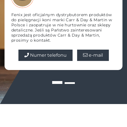
Wskazówki
Fenix jest oficjalnym dystrybutorem produktów
do pielęgnacji koni marki Carr & Day & Martin w
Polsce i zaopatruje w nie hurtownie oraz sklepy
Sklep jeździecki Dobry-Koń
detaliczne. Jeśli są Państwo zainteresowani
sprzedażą produktów Carr & Day & Martin,
prosimy o kontakt.
48793713773
ul. Nowohucka 1, Poland
Numer telefonu
e-mail
Wskazówki
Sklep jeździecki EQUI-TOP
48693021603