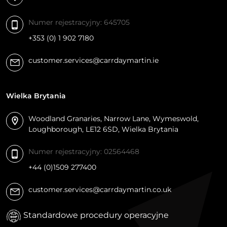
48608415128
Numer rejestracyjny: 645705
+353 (0) 1 902 7180
ul. Kościuszki 41/47, Poland
customer.services@carrdaymartin.ie
Wskazówki
Wielka Brytania
Woodland Granaries, Narrow Lane, Wymeswold,
Sklep Jeździecki Konik
Loughborough, LE12 6SD, Wielka Brytania
48797479333
Numer rejestracyjny: 02564468
+44 (0)1509 277400
ul. Kartuska 470A , Poland
customer.services@carrdaymartin.co.uk
Wskazówki
Standardowe procedury operacyjne