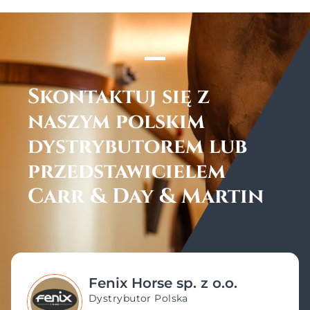
Sklep HORSEANDPONY
48887272770
Dobryszycka 22, Poland
Skontaktuj się z
naszym polskim
Wskazówki
dystrybutorem lub
przedstawicielem
Carr & Day & Martin
SKLEP JEŹDZIECKI CAVALO
48500898454
Człekówka 96, Poland
Fenix Horse sp. z o.o.
Dystrybutor Polska