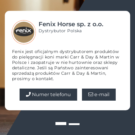
48500898454
Człekówka 96, Poland
Fenix Horse sp. z o.o.
Dystrybutor Polska
Wskazówki
Fenix jest oficjalnym dystrybutorem produktów
do pielęgnacji koni marki Carr & Day & Martin w
Polsce i zaopatruje w nie hurtownie oraz sklepy
Sklep jeździecki Dobry-Koń
detaliczne. Jeśli są Państwo zainteresowani
sprzedażą produktów Carr & Day & Martin,
prosimy o kontakt.
48793713773
ul. Nowohucka 1, Poland
Numer telefonu
e-mail
Wskazówki