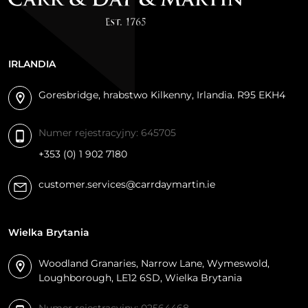
Wskazówki
IRLANDIA
Sklep Jeździecki Konik
Goresbridge, hrabstwo Kilkenny, Irlandia. R95 EKH4
48608415128
Numer rejestracyjny: 645705
ul. Kościuszki 41/47, Poland
+353 (0) 1 902 7180
customer.services@carrdaymartin.ie
Wskazówki
Wielka Brytania
Sklep Jeździecki Konik
Woodland Granaries, Narrow Lane, Wymeswold,
Loughborough, LE12 6SD, Wielka Brytania
48797479333