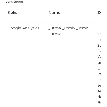
verwenden:
Keks
Name
Zwe
Google Analytics
_utma _utmb _utmc
Dies
_utmz
verw
Info
zu s
Besu
Webs
um s
Die 
Info
anon
einsc
Anza
der 
Besu