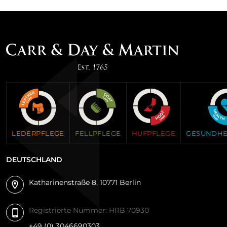
LEDERPFLEGE
HUFPFLEGE
FELLPFLEGE
GESUNDHE
DEUTSCHLAND
Katharinenstraße 8, 10771 Berlin
Registrierte Nummer: HRB 70930
+49 (0) 3046690303