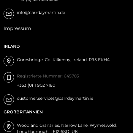
info@carrdaymartin.de
Impressum
IRLAND
Goresbridge, Co. Kilkenny, Ireland. R95 EKH4
Registrierte Nummer: 645705
+353 (0) 1 902 7180
customer.services@carrdaymartin.ie
GROßBRITANNIEN
Woodland Granaries, Narrow Lane, Wymeswold,
Loughborough, LE12 6SD, UK