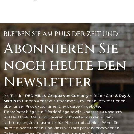
BLEIBEN SIE AM PULS DER ZEIT UND
Abonnieren Sie
noch heute den
Newsletter
Als Teil der
RED MILLS-Gruppe von Connolly
möchte
Carr & Day &
Martin
mit Ihnen Kontakt aufnehmen, um Ihnen Informationen
über unser Produktsortiment, exklusive Angebote,
Tipps/Ratschläge zur Pferdepflege sowie Updates zu unserem
RED MILLS-Futter und unseren Schwestermarken Foran-
Nahrungsergänzungsmittel für Pferde mitzuteilen. Wenn Sie
damit einverstanden sind, dass wir Ihre personenbezogenen
Daten zu diesem Zweck speichern, kreuzen Sie bitte dieses