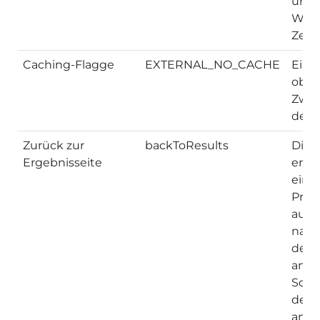
unte
Webs
Zeit 
Caching-Flagge
EXTERNAL_NO_CACHE
Ein F
ob d
Zwis
deakt
Zurück zur
backToResults
Diese
Ergebnisseite
erke
eine
Prod
aufg
nach
der 
ange
Scha
den 
ange