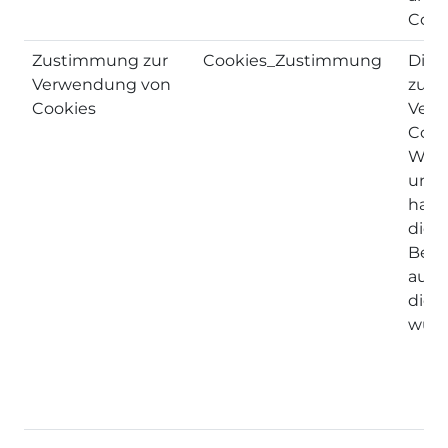
Cooki
Zustimmung zur
Cookies_Zustimmung
Diese
Verwendung von
zu wi
Cookies
Verw
Cook
Webs
und 
habe
die
Bena
ausz
die 
wurd