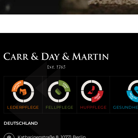
LEDERPFLEGE
HUFPFLEGE
FELLPFLEGE
GESUNDHE
DEUTSCHLAND
Katharinenstraße 8, 10771 Berlin