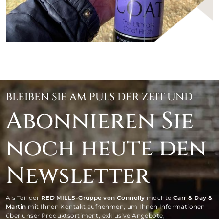
BLEIBEN SIE AM PULS DER ZEIT UND
Abonnieren Sie
noch heute den
Newsletter
Als Teil der
RED MILLS-Gruppe von Connolly
möchte
Carr & Day &
Martin
mit Ihnen Kontakt aufnehmen, um Ihnen Informationen
über unser Produktsortiment, exklusive Angebote,