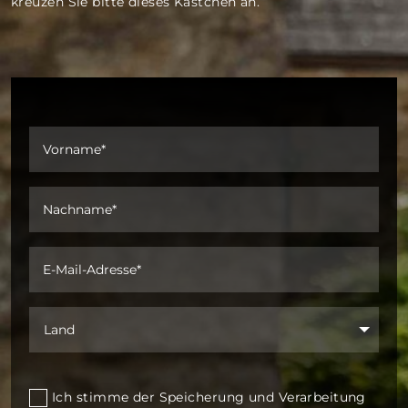
kreuzen Sie bitte dieses Kästchen an.
Bachäckerhof Reiterboutique
Ravensburg, Deutschland
+49 170 43 83 576
Alberskircher Str. 10 Ravensburg Deutschland
Wegbeschreibung abrufen
Bachaeckerhof
Ravensburg, Deutschland
01704 383579
Ich stimme der Speicherung und Verarbeitung