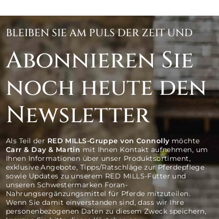
Axel’s Futterkarre
Remscheid, Deutschland
BLEIBEN SIE AM PULS DER ZEIT UND
0049-0202-2832960
Abonnieren Sie
Weberstraße 6 Remscheid Deutschland
noch heute den
Wegbeschreibung abrufen
Newsletter
B-Horsewear
Als Teil der
RED MILLS-Gruppe von Connolly
möchte
Hanau, Deutschland
Carr & Day & Martin
mit Ihnen Kontakt aufnehmen, um
Ihnen Informationen über unser Produktsortiment,
exklusive Angebote, Tipps/Ratschläge zur Pferdepflege
0049-170-8103785
sowie Updates zu unserem RED MILLS-Futter und
unseren Schwestermarken Foran-
Pfaffenbrunnenstrasse 157a Hanau Deutschland
Nahrungsergänzungsmittel für Pferde mitzuteilen.
Wenn Sie damit einverstanden sind, dass wir Ihre
personenbezogenen Daten zu diesem Zweck speichern,
Wegbeschreibung abrufen