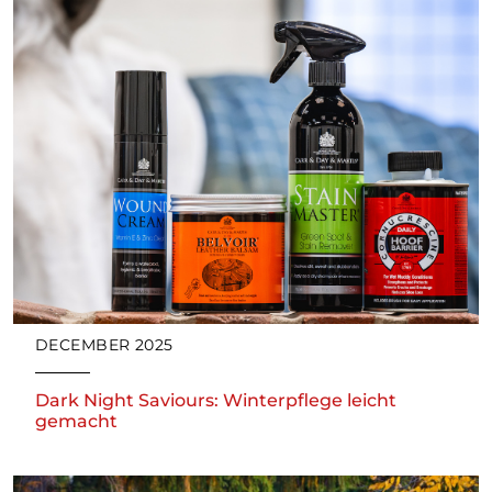
Borghausen 1 Bestwig Deutschland
Wegbeschreibung abrufen
Agri V Raiffeisen eG
Bottrop, Deutschland
0049-02045-95501239
Pelsstraße 10 Bottrop Deutschland
DECEMBER 2025
Wegbeschreibung abrufen
Dark Night Saviours: Winterpflege leicht
gemacht
Agritura Raiffeisen