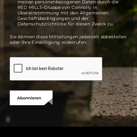
Alberskircher Str. 10 Ravensburg Deutschland
meiner personenbezogenen Daten durch die
RED MILLS-Gruppe von Connolly in
Übereinstimmung mit den Allgemeinen
Geschäftsbedingungen und der
Wegbeschreibung abrufen
Datenschutzrichtlinie für diesen Zweck zu.
Sie können diese Mitteilungen jederzeit abbestellen
oder Ihre Einwilligung widerrufen.
BeckerComPlan GmbH
Hemer, Deutschland
+49 2372 50970
Schottlandstraße 1 Hemer Deutschland
Wegbeschreibung abrufen
BeDogA GmbH
Lindern (Oldenburg), Deutschland