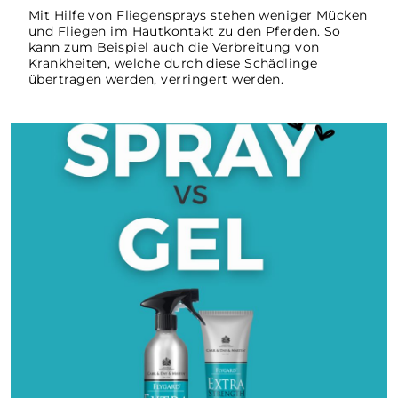
Mit Hilfe von Fliegensprays stehen weniger Mücken
und Fliegen im Hautkontakt zu den Pferden. So
kann zum Beispiel auch die Verbreitung von
Ahrens Reitsport GmbH
Krankheiten, welche durch diese Schädlinge
Tangstedt, Deutschland
übertragen werden, verringert werden.
4109252173
Dorfring 2 Tangstedt Deutschland
Wegbeschreibung abrufen
Alles für Pferd & Reiter
Milower Land, Deutschland
033870/40440
Galmer Str. 3 Milower Land Deutschland