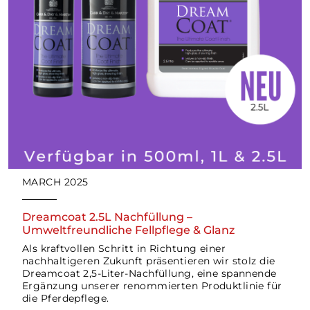
+49 4638 213788
Industriestraße 12 Tarp Deutschland
Wegbeschreibung abrufen
Aukjes Sattelkammer
Dormagen, Deutschland
MARCH 2025
+49 2133 263800
Salvatorhof Dormagen Deutschland
Dreamcoat 2.5L Nachfüllung –
Umweltfreundliche Fellpflege & Glanz
Als kraftvollen Schritt in Richtung einer
Wegbeschreibung abrufen
nachhaltigeren Zukunft präsentieren wir stolz die
Dreamcoat 2,5-Liter-Nachfüllung, eine spannende
Ergänzung unserer renommierten Produktlinie für
die Pferdepflege.