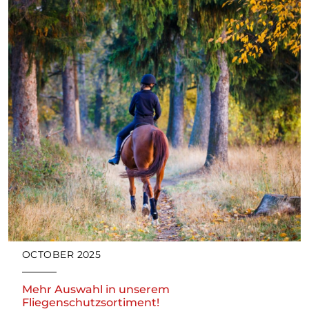
Rheine, Deutschland
05971/914520
Zur Gantenburg 22 Rheine Deutschland
Wegbeschreibung abrufen
AGRIV Raiffeisen eG
Borken - Burlo, Deutschland
0049-02862-90813100
Lagerstrasse 5 Borken - Burlo Deutschland
OCTOBER 2025
Wegbeschreibung abrufen
Mehr Auswahl in unserem
Fliegenschutzsortiment!