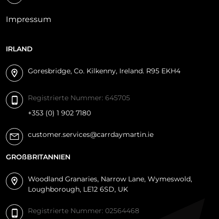
Impressum
Boxenstopp
Neuss, Deutschland
IRLAND
+49 2131 368544
Goresbridge, Co. Kilkenny, Ireland. R95 EKH4
Rheydter Straße 51 Neuss Deutschland
Registrierte Nummer: 645705
Wegbeschreibung abrufen
+353 (0) 1 902 7180
customer.services@carrdaymartin.ie
care4animals
GROßBRITANNIEN
Wachtendonk, Deutschland
Woodland Granaries, Narrow Lane, Wymeswold,
0049-02836-85192
Loughborough, LE12 6SD, UK
Slümer Str. 5-6 Wachtendonk Deutschland
Registrierte Nummer: 02564468