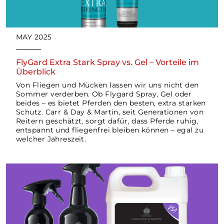
Wegbeschreibung abrufen
MAY 2025
FlyGard Extra Stark Spray vs. Gel – Vorteile im
Andreas Strohm
Überblick
Dusseldorf, Deutschland
Von Fliegen und Mücken lassen wir uns nicht den
Sommer verderben. Ob Flygard Spray, Gel oder
+49 211 6504080
beides – es bietet Pferden den besten, extra starken
Schutz. Carr & Day & Martin, seit Generationen von
Ikarusstraße 26 Dusseldorf Deutschland
Reitern geschätzt, sorgt dafür, dass Pferde ruhig,
entspannt und fliegenfrei bleiben können – egal zu
welcher Jahreszeit.
Wegbeschreibung abrufen
Animal Inn
Tarp, Deutschland