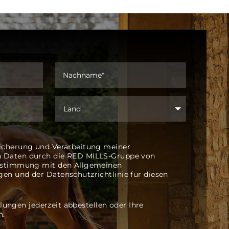
Wegbeschreibung abrufen
AGRIV Raiffeisen eG
Borken - Burlo, Deutschland
0049-02862-90813100
Lagerstrasse 5 Borken -
Burlo Deutschland
icherung und Verarbeitung meiner
 Daten durch die RED MILLS-Gruppe von
Wegbeschreibung abrufen
instimmung mit den Allgemeinen
en und der Datenschutzrichtlinie für diesen
lungen jederzeit abbestellen oder Ihre
Ahrens Reitsport GmbH
n.
Tangstedt, Deutschland