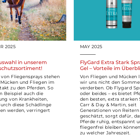
R 2025
MAY 2025
uswahl in unserem
FlyGard Extra Stark Spr
schutzsortiment!
Gel – Vorteile im Überbl
e von Fliegensprays stehen
Von Fliegen und Mücken 
 Mücken und Fliegen im
wir uns nicht den Somme
akt zu den Pferden. So
verderben. Ob Flygard Spr
 Beispiel auch die
oder beides – es bietet Pf
ung von Krankheiten,
den besten, extra starken 
urch diese Schädlinge
Carr & Day & Martin, seit
en werden, verringert
Generationen von Reitern
geschätzt, sorgt dafür, da
Pferde ruhig, entspannt 
fliegenfrei bleiben können
zu welcher Jahreszeit.