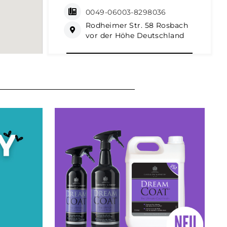
0049-06003-8298036
Rodheimer Str. 58 Rosbach
vor der Höhe Deutschland
Wegbeschreibung abrufen
AGRAVIS Kornhaus Westfalen-
Süd GmbH
Bestwig, Deutschland
0049-02904-97150
Borghausen 1 Bestwig
Deutschland
Wegbeschreibung abrufen