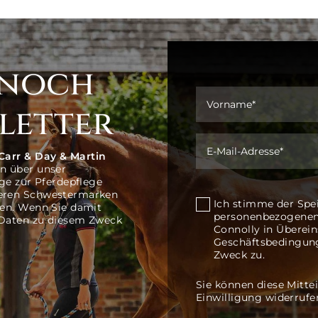
 noch
letter
Carr & Day & Martin
n über unser
ge zur Pferdepflege
seren Schwestermarken
Ich stimme der Spe
len. Wenn Sie damit
personenbezogenen
 Daten zu diesem Zweck
Connolly in Übere
Geschäftsbedingung
Zweck zu.
Sie können diese Mittei
Einwilligung widerrufe