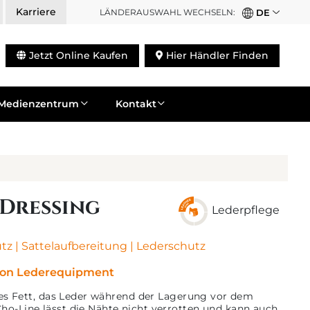
Karriere
LÄNDERAUSWAHL WECHSELN:
DE
Jetzt Online Kaufen
Hier Händler Finden
Medienzentrum
Kontakt
 Dressing
Lederpflege
utz
|
Sattelaufbereitung
|
Lederschutz
 von Lederequipment
enes Fett, das Leder während der Lagerung vor dem
ho-Line lässt die Nähte nicht verrotten und kann auch