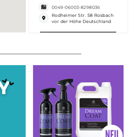
0049-06003-8298036
Rodheimer Str. 58 Rosbach
vor der Höhe Deutschland
Wegbeschreibung abrufen
AGRAVIS Kornhaus Westfalen-
Süd GmbH
Bestwig, Deutschland
0049-02904-97150
Borghausen 1 Bestwig
Deutschland
Wegbeschreibung abrufen