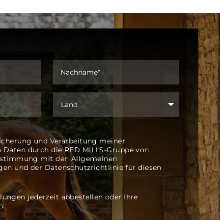
Wegbeschreibung abrufen
AGRIV Raiffeisen eG
Borken - Burlo, Deutschland
0049-02862-90813100
Lagerstrasse 5 Borken -
Burlo Deutschland
icherung und Verarbeitung meiner
 Daten durch die RED MILLS-Gruppe von
Wegbeschreibung abrufen
instimmung mit den Allgemeinen
en und der Datenschutzrichtlinie für diesen
lungen jederzeit abbestellen oder Ihre
Ahrens Reitsport GmbH
n.
Tangstedt, Deutschland