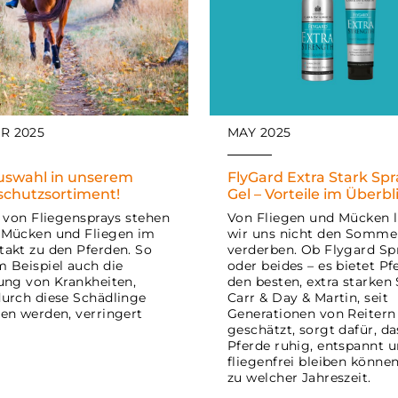
R 2025
MAY 2025
uswahl in unserem
FlyGard Extra Stark Spr
schutzsortiment!
Gel – Vorteile im Überbl
e von Fliegensprays stehen
Von Fliegen und Mücken 
 Mücken und Fliegen im
wir uns nicht den Somme
akt zu den Pferden. So
verderben. Ob Flygard Spr
 Beispiel auch die
oder beides – es bietet Pf
ung von Krankheiten,
den besten, extra starken 
urch diese Schädlinge
Carr & Day & Martin, seit
en werden, verringert
Generationen von Reitern
geschätzt, sorgt dafür, da
Pferde ruhig, entspannt 
fliegenfrei bleiben können
zu welcher Jahreszeit.