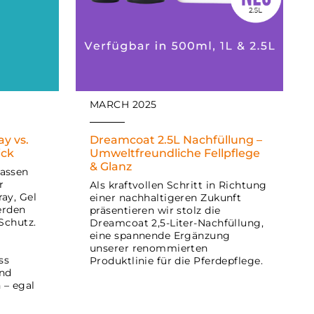
Agri V Raiffeisen eG
Bottrop, Deutschland
0049-02045-95501239
MARCH 2025
Pelsstraße 10 Bottrop
Deutschland
ay vs.
Dreamcoat 2.5L Nachfüllung –
ick
Umweltfreundliche Fellpflege
Wegbeschreibung abrufen
& Glanz
lassen
r
Als kraftvollen Schritt in Richtung
ay, Gel
einer nachhaltigeren Zukunft
erden
präsentieren wir stolz die
Schutz.
Dreamcoat 2,5-Liter-Nachfüllung,
Agritura Raiffeisen
eine spannende Ergänzung
Rheine, Deutschland
unserer renommierten
ss
Produktlinie für die Pferdepflege.
und
05971/914520
 – egal
Zur Gantenburg 22 Rheine
Deutschland