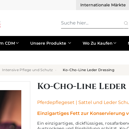
Internationale Märkte
um CDM
Unsere Produkte
Wo Zu Kaufen
Intensive Pflege und Schutz
Ko-Cho-Line Leder Dressing
Ko-Cho-Line Leder
Pferdepflegeset
|
Sattel und Leder Sch
Einzigartiges Fett zur Konservierung
Ein einzigartiges, dickflüssiges, rosafarb
Austrocknen und Rissbildung schützt. Ko-C