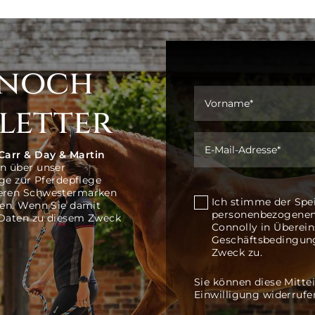
 noch
letter
Carr & Day & Martin
n über unser
ge zur Pferdepflege
seren Schwestermarken
Ich stimme der Spe
len. Wenn Sie damit
personenbezogenen
 Daten zu diesem Zweck
Connolly in Übere
Geschäftsbedingung
Zweck zu.
Sie können diese Mittei
Einwilligung widerrufe